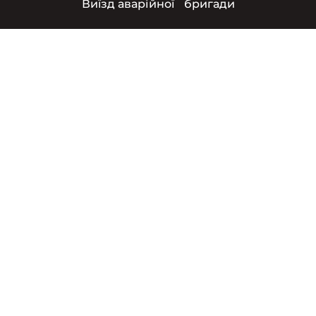
Виїзд аварійної бригади
Ми виконуємо роботу
Проведення
взаєморозрахунків