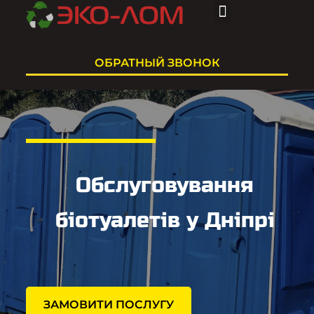
НАШИ УСЛУГИ
О КОМПАНИИ
ОБРАТНЫЙ ЗВОНОК
Обслуговування
біотуалетів у Дніпрі
ЗАМОВИТИ ПОСЛУГУ