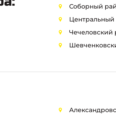
а:
Соборный рай
Центральный 
Чечеловский 
Шевченковски
Александров