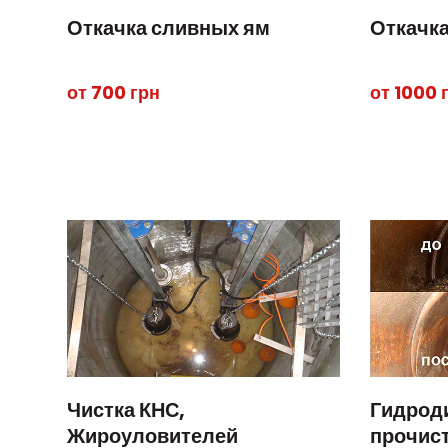
Откачка сливных ям
Откачка
от 700 грн
от 1000 
Чистка КНС,
Гидрод
Жироуловителей
прочист