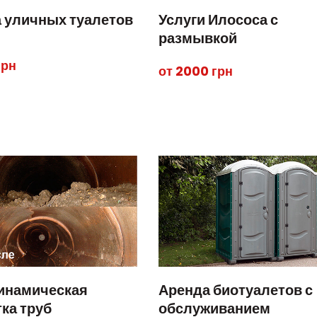
 уличных туалетов
Услуги Илососа с
размывкой
грн
от 2000 грн
инамическая
Аренда биотуалетов с
ка труб
обслуживанием