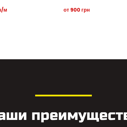
н/м
от 900 грн
аши преимущест