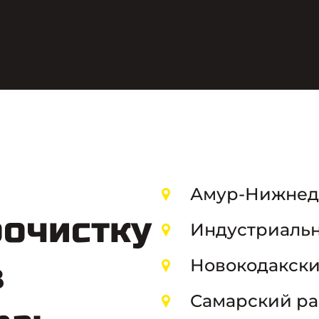
Амур-Нижнедн
очистку
Индустриальн
Новокодакский
в
Самарский ра